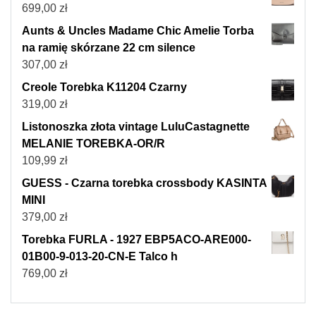
699,00
zł
Aunts & Uncles Madame Chic Amelie Torba
na ramię skórzane 22 cm silence
307,00
zł
Creole Torebka K11204 Czarny
319,00
zł
Listonoszka złota vintage LuluCastagnette
MELANIE TOREBKA-OR/R
109,99
zł
GUESS - Czarna torebka crossbody KASINTA
MINI
379,00
zł
Torebka FURLA - 1927 EBP5ACO-ARE000-
01B00-9-013-20-CN-E Talco h
769,00
zł