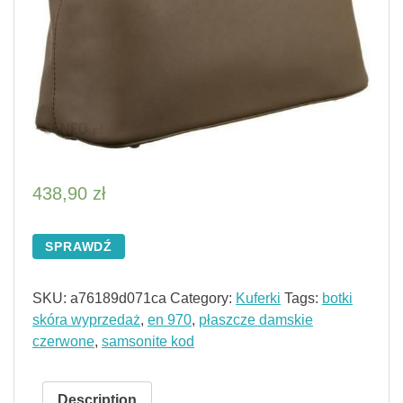
438,90
zł
SPRAWDŹ
SKU:
a76189d071ca
Category:
Kuferki
Tags:
botki
skóra wyprzedaż
,
en 970
,
płaszcze damskie
czerwone
,
samsonite kod
Description