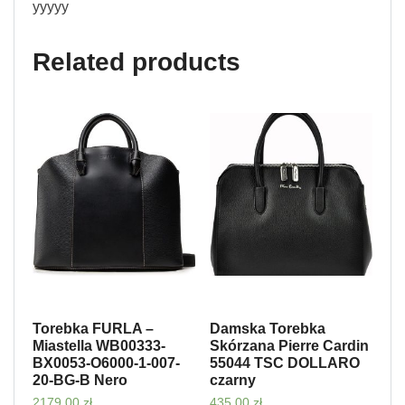
yyyyy
Related products
Torebka FURLA –
Damska Torebka
Miastella WB00333-
Skórzana Pierre Cardin
BX0053-O6000-1-007-
55044 TSC DOLLARO
20-BG-B Nero
czarny
2179,00
zł
435,00
zł