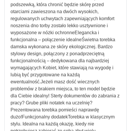
podszewką, która chronić będzie skórę przed
otarciami zawieszona na dwóch wysokich,
regulowanych uchwytach zapewniających komfort
noszenia dno torby zostało lekko usztywnione i
wyposażone w nóżki ochronneElegancka i
funkcjonalna – połączenie idealneŚwietna torebka
damska wykonana ze skóry ekologicznej. Bardzo
stylowy design, połączony z ponadprzeciętną
funkcjonalnością – dedykowana dla najbardziej
wymagających Kobiet, które stawiają na wygodę i
lubią być przygotowane na każdą
ewentualność.Jeżeli masz dość wiecznych
problemów z brakiem miejsca, to ten model będzie
dla Ciebie idealny! Sterty dokumentów do zabrania z
pracy? Grube pliki notatek na uczelnię?
Prezentowana torebka pomieści naprawdę
dużo!Funkcjonalny dodatekTorebka w klasycznym
stylu. Idealna na każdą okazję, kiedy nie
potrzebujesz zabierać ze sobą zbyt wielu