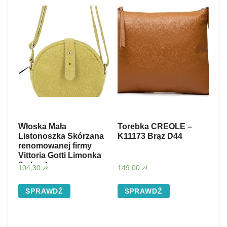
Włoska Mała
Torebka CREOLE –
Listonoszka Skórzana
K11173 Brąz D44
renomowanej firmy
Vittoria Gotti Limonka
(kolory)
104,30
zł
149,00
zł
SPRAWDŹ
SPRAWDŹ