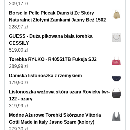
209,17
zł
Borse In Pelle Plecak Damski Ze Skóry
Naturalnej Złotymi Zamkami Jasny Beż 1502
228,97
zł
GUESS - Duża pikowana biała torebka
CESSILY
519,00
zł
Torebka RYŁKO - R40551TB Fuksja SJ2
289,99
zł
Damska listonoszka z rzemykiem
179,90
zł
Listonoszka wężowa skóra szara Rovicky twr-
122 - szary
319,99
zł
Modne Ażurowe Torebki Skórzane Vittoria
Gotti Made in Italy Jasno Szare (kolory)
279,30
zł