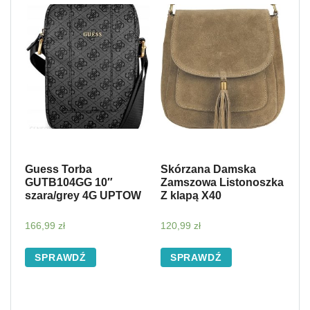
Guess Torba
Skórzana Damska
GUTB104GG 10″
Zamszowa Listonoszka
szara/grey 4G UPTOW
Z klapą X40
166,99
zł
120,99
zł
SPRAWDŹ
SPRAWDŹ