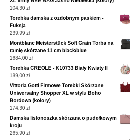
XL firmy BEE BAG Jasno Niebieska (kolory)
104,30
zł
Torebka damska z ozdobnym paskiem -
Fuksja
239,99
zł
Montblanc Meisterstück Soft Grain Torba na
ramię skórzane 11 cm black/blue
1684,00
zł
Torebka CREOLE - K10733 Biały Kwiaty II
189,00
zł
Vittoria Gotti Firmowe Torebki Skórzane
Uniwersalny Shopper XL w stylu Boho
Bordowa (kolory)
174,30
zł
Damska listonoszka skórzana o pudełkowym
kroju
265,90
zł