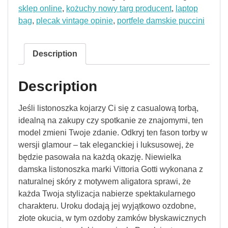
sklep online
,
kożuchy nowy targ producent
,
laptop
bag
,
plecak vintage opinie
,
portfele damskie puccini
Description
Description
Jeśli listonoszka kojarzy Ci się z casualową torbą,
idealną na zakupy czy spotkanie ze znajomymi, ten
model zmieni Twoje zdanie. Odkryj ten fason torby w
wersji glamour – tak eleganckiej i luksusowej, że
będzie pasowała na każdą okazję. Niewielka
damska listonoszka marki Vittoria Gotti wykonana z
naturalnej skóry z motywem aligatora sprawi, że
każda Twoja stylizacja nabierze spektakularnego
charakteru. Uroku dodają jej wyjątkowo ozdobne,
złote okucia, w tym ozdoby zamków błyskawicznych