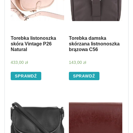
Torebka listonoszka
Torebka damska
skóra Vintage P26
skórzana listnonoszka
Natural
brązowa C56
433,00
zł
143,00
zł
SPRAWDŹ
SPRAWDŹ