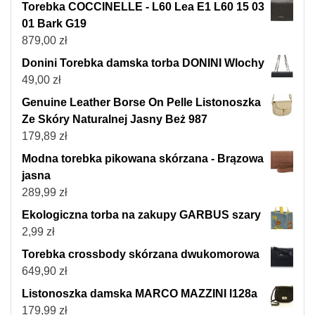
Torebka COCCINELLE - L60 Lea E1 L60 15 03
01 Bark G19
879,00
zł
Donini Torebka damska torba DONINI Wlochy
49,00
zł
Genuine Leather Borse On Pelle Listonoszka
Ze Skóry Naturalnej Jasny Beż 987
179,89
zł
Modna torebka pikowana skórzana - Brązowa
jasna
289,99
zł
Ekologiczna torba na zakupy GARBUS szary
2,99
zł
Torebka crossbody skórzana dwukomorowa
649,90
zł
Listonoszka damska MARCO MAZZINI l128a
179,99
zł