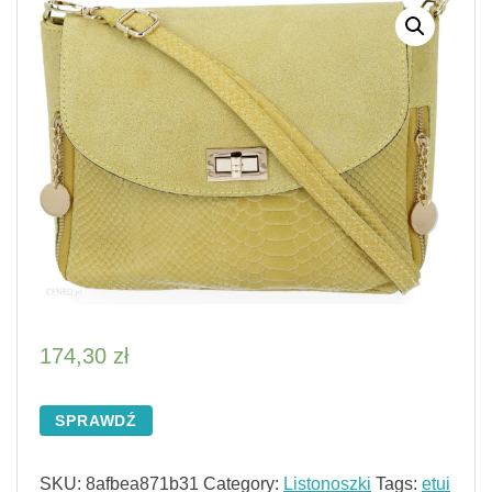
174,30
zł
SPRAWDŹ
SKU:
8afbea871b31
Category:
Listonoszki
Tags:
etui