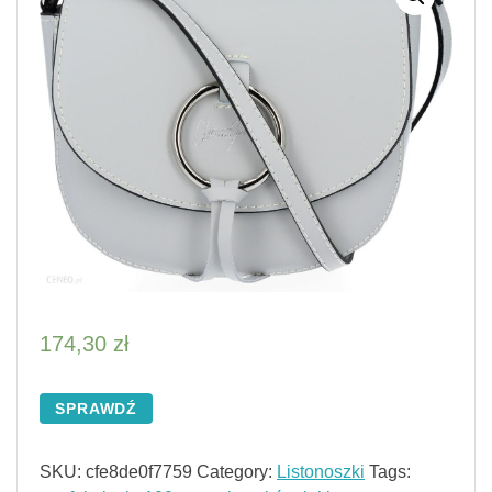
174,30
zł
SPRAWDŹ
SKU:
cfe8de0f7759
Category:
Listonoszki
Tags: