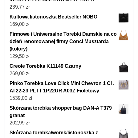
239,77
zł
Kultowa listonoszka Bestseller NOBO
169,00
zł
Firmowe i Uniwersalne Torebki Damskie na co
dzień renomowanej firmy Conci Musztarda
(kolory)
129,50
zł
Creole Torebka K11149 Czarny
269,00
zł
Pinko Torebka Love Click Mini Chevron 1 Cl .
AI 22-23 PLTT 1P22UR A03Z Fioletowy
1539,00
zł
Skórzana torebka shopper bag DAN-A T379
granat
202,99
zł
Skórzana torebka/worek/listonoszka z