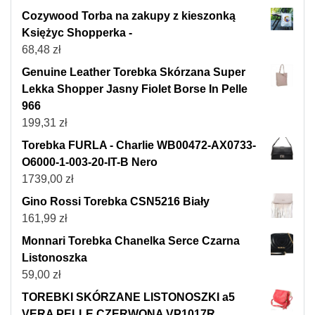
Cozywood Torba na zakupy z kieszonką
Księżyc Shopperka -
68,48
zł
Genuine Leather Torebka Skórzana Super
Lekka Shopper Jasny Fiolet Borse In Pelle
966
199,31
zł
Torebka FURLA - Charlie WB00472-AX0733-
O6000-1-003-20-IT-B Nero
1739,00
zł
Gino Rossi Torebka CSN5216 Biały
161,99
zł
Monnari Torebka Chanelka Serce Czarna
Listonoszka
59,00
zł
TOREBKI SKÓRZANE LISTONOSZKI a5
VERA PELLE CZERWONA VP1017R