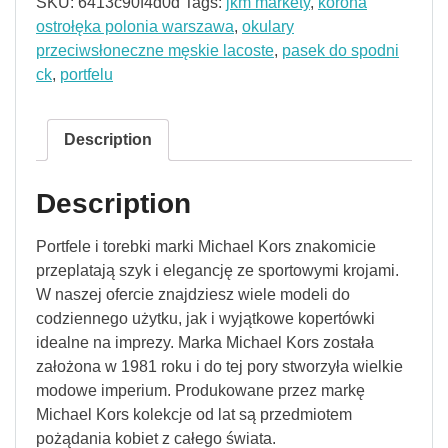
SKU:
6413c90f4d0d
Tags:
jkm markety
,
korona
ostrołęka polonia warszawa
,
okulary
przeciwsłoneczne męskie lacoste
,
pasek do spodni
ck
,
portfelu
Description
Description
Portfele i torebki marki Michael Kors znakomicie
przeplatają szyk i elegancję ze sportowymi krojami.
W naszej ofercie znajdziesz wiele modeli do
codziennego użytku, jak i wyjątkowe kopertówki
idealne na imprezy. Marka Michael Kors została
założona w 1981 roku i do tej pory stworzyła wielkie
modowe imperium. Produkowane przez markę
Michael Kors kolekcje od lat są przedmiotem
pożądania kobiet z całego świata.