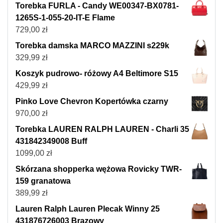
Torebka FURLA - Candy WE00347-BX0781-
1265S-1-055-20-IT-E Flame
729,00
zł
Torebka damska MARCO MAZZINI s229k
329,99
zł
Koszyk pudrowo- różowy A4 Beltimore S15
429,99
zł
Pinko Love Chevron Kopertówka czarny
970,00
zł
Torebka LAUREN RALPH LAUREN - Charli 35
431842349008 Buff
1099,00
zł
Skórzana shopperka wężowa Rovicky TWR-
159 granatowa
389,99
zł
Lauren Ralph Lauren Plecak Winny 25
431876726003 Brązowy