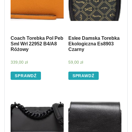
Coach Torebka Pol Peb
Eslee Damska Torebka
Sml Wrl 22952 B4/A8
Ekologiczna Es8903
Różowy
Czarny
339,00
zł
59,00
zł
SPRAWDŹ
SPRAWDŹ