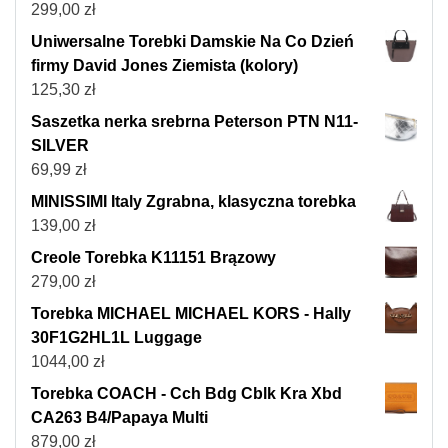
299,00
zł
Uniwersalne Torebki Damskie Na Co Dzień
firmy David Jones Ziemista (kolory)
125,30
zł
Saszetka nerka srebrna Peterson PTN N11-
SILVER
69,99
zł
MINISSIMI Italy Zgrabna, klasyczna torebka
139,00
zł
Creole Torebka K11151 Brązowy
279,00
zł
Torebka MICHAEL MICHAEL KORS - Hally
30F1G2HL1L Luggage
1044,00
zł
Torebka COACH - Cch Bdg Cblk Kra Xbd
CA263 B4/Papaya Multi
879,00
zł