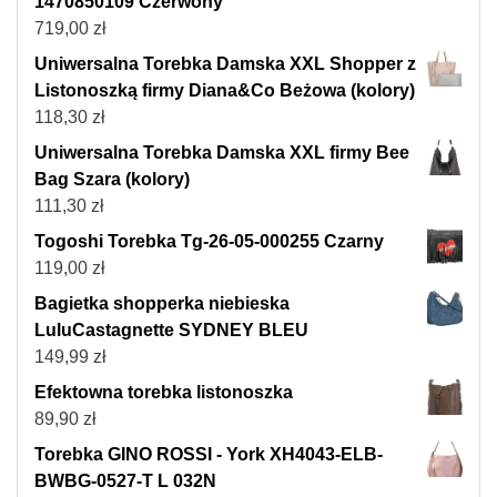
1470850109 Czerwony
719,00
zł
Uniwersalna Torebka Damska XXL Shopper z
Listonoszką firmy Diana&Co Beżowa (kolory)
118,30
zł
Uniwersalna Torebka Damska XXL firmy Bee
Bag Szara (kolory)
111,30
zł
Togoshi Torebka Tg-26-05-000255 Czarny
119,00
zł
Bagietka shopperka niebieska
LuluCastagnette SYDNEY BLEU
149,99
zł
Efektowna torebka listonoszka
89,90
zł
Torebka GINO ROSSI - York XH4043-ELB-
BWBG-0527-T L 032N