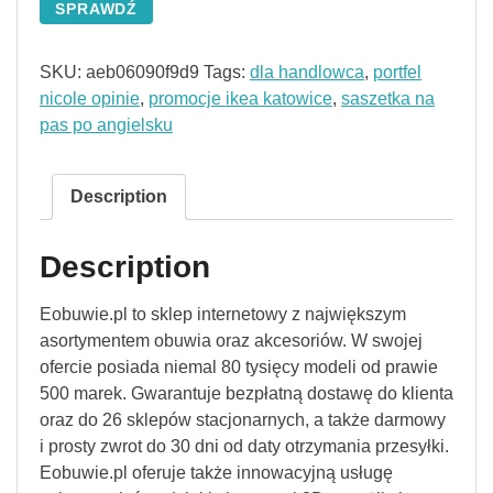
SPRAWDŹ
SKU:
aeb06090f9d9
Tags:
dla handlowca
,
portfel
nicole opinie
,
promocje ikea katowice
,
saszetka na
pas po angielsku
Description
Description
Eobuwie.pl to sklep internetowy z największym
asortymentem obuwia oraz akcesoriów. W swojej
ofercie posiada niemal 80 tysięcy modeli od prawie
500 marek. Gwarantuje bezpłatną dostawę do klienta
oraz do 26 sklepów stacjonarnych, a także darmowy
i prosty zwrot do 30 dni od daty otrzymania przesyłki.
Eobuwie.pl oferuje także innowacyjną usługę