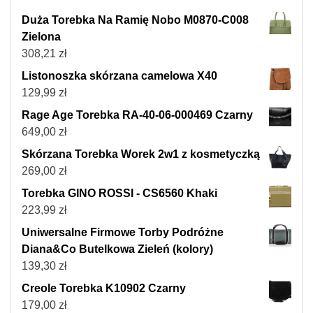
Duża Torebka Na Ramię Nobo M0870-C008
Zielona
308,21
zł
Listonoszka skórzana camelowa X40
129,99
zł
Rage Age Torebka RA-40-06-000469 Czarny
649,00
zł
Skórzana Torebka Worek 2w1 z kosmetyczką
269,00
zł
Torebka GINO ROSSI - CS6560 Khaki
223,99
zł
Uniwersalne Firmowe Torby Podróżne
Diana&Co Butelkowa Zieleń (kolory)
139,30
zł
Creole Torebka K10902 Czarny
179,00
zł