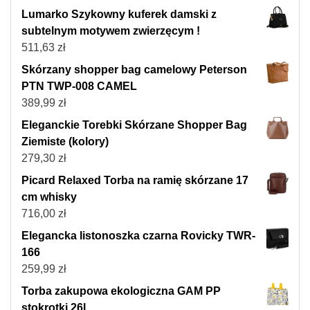
Lumarko Szykowny kuferek damski z
subtelnym motywem zwierzęcym !
511,63
zł
Skórzany shopper bag camelowy Peterson
PTN TWP-008 CAMEL
389,99
zł
Eleganckie Torebki Skórzane Shopper Bag
Ziemiste (kolory)
279,30
zł
Picard Relaxed Torba na ramię skórzane 17
cm whisky
716,00
zł
Elegancka listonoszka czarna Rovicky TWR-
166
259,99
zł
Torba zakupowa ekologiczna GAM PP
stokrotki 26l