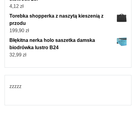
4,12
zł
Torebka shopperka z naszytą kieszenią z
przodu
199,90
zł
Błękitna nerka holo saszetka damska
biodrówka lustro B24
32,99
zł
zzzzz