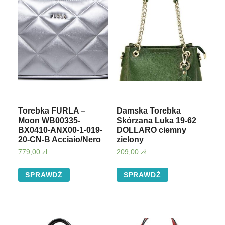
Torebka FURLA –
Damska Torebka
Moon WB00335-
Skórzana Luka 19-62
BX0410-ANX00-1-019-
DOLLARO ciemny
20-CN-B Acciaio/Nero
zielony
779,00
zł
209,00
zł
SPRAWDŹ
SPRAWDŹ