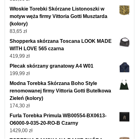
Włoskie Torebki Skórzane Listonoszki w
motyw węża firmy Vittoria Gotti Musztarda
(kolory)
83,65
zł
Shopperka skórzana Toscana LOOK MADE
WITH LOVE 565 czarna
419,99
zł
Plecak skórzany granatowy A4 W01
199,99
zł
Modna Torebka Skórzana Boho Style
renomowanej firmy Vittoria Gotti Butelkowa
Zieleń (kolory)
174,30
zł
Furla Torebka Primula WB00554-BX0613-
O6000-9-035-20-RO-B Czarny
1429,00
zł