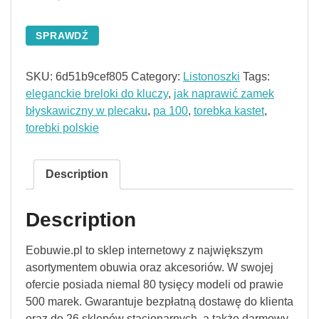
SPRAWDŹ
SKU:
6d51b9cef805
Category:
Listonoszki
Tags:
eleganckie breloki do kluczy
,
jak naprawić zamek
błyskawiczny w plecaku
,
pa 100
,
torebka kastet
,
torebki polskie
Description
Description
Eobuwie.pl to sklep internetowy z największym
asortymentem obuwia oraz akcesoriów. W swojej
ofercie posiada niemal 80 tysięcy modeli od prawie
500 marek. Gwarantuje bezpłatną dostawę do klienta
oraz do 26 sklepów stacjonarnych, a także darmowy