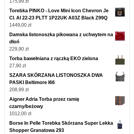
175,99
zł
Torebka PINKO - Love Mini Icon Chevron Je
Cl. AI 22-23 PLTT 1P22UK A03Z Black Z99Q
1449,00
zł
Damska listonoszka pikowana z uchwytem na
dłoń
229,90
zł
Torba bawełniana z rączką EKO zielona
27,90
zł
SZARA SKÓRZANA LISTONOSZKA DWA
PASKI Beltimore I66
208,99
zł
Aigner Adria Torba przez ramię
czarny/beżowy
1012,00
zł
Borse In Pelle Torebka Skórzana Super Lekka
Shopper Granatowa 293