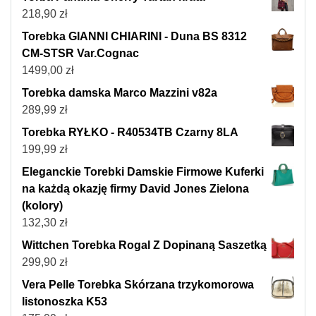
218,90
zł
Torebka GIANNI CHIARINI - Duna BS 8312
CM-STSR Var.Cognac
1499,00
zł
Torebka damska Marco Mazzini v82a
289,99
zł
Torebka RYŁKO - R40534TB Czarny 8LA
199,99
zł
Eleganckie Torebki Damskie Firmowe Kuferki
na każdą okazję firmy David Jones Zielona
(kolory)
132,30
zł
Wittchen Torebka Rogal Z Dopinaną Saszetką
299,90
zł
Vera Pelle Torebka Skórzana trzykomorowa
listonoszka K53