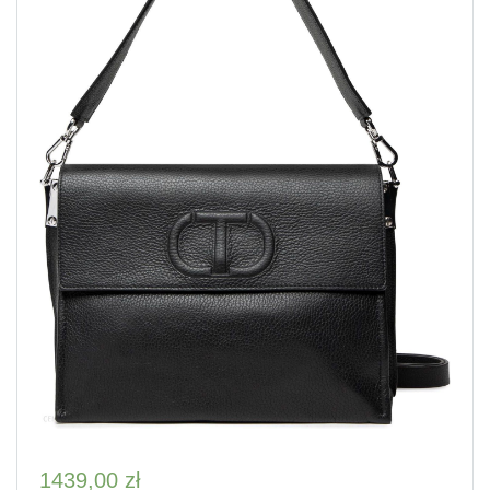
1439,00
zł