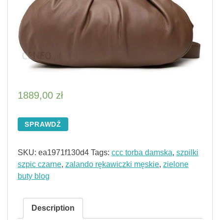
1889,00
zł
SPRAWDŹ
SKU:
ea1971f130d4
Tags:
ccc torba damska
,
szpilki
szpic czarne
,
zalando rękawiczki męskie
,
zielone
buty blog
Description