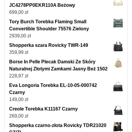
JC4278PP0EKR110A Beżowy
699,00
zł
Tory Burch Torebka Flaming Small
Convertible Shoulder 75576 Zielony
2939,00
zł
Shopperka szara Rovicky TWR-149
359,99
zł
Borse In Pelle Plecak Damski Ze Skóry
Naturalnej Złotymi Zamkami Jasny Beż 1502
228,97
zł
Eva Longoria Torebka EL-10-05-000742
Czarny
149,00
zł
Creole Torebka K11167 Czarny
269,00
zł
Shopperka czarno-złota Rovicky TDR21020