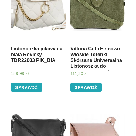
Listonoszka pikowana
Vittoria Gotti Firmowe
biała Rovicky
Włoskie Torebki
TDR22003 PIK_BIA
Skórzane Uniwersalna
Listonoszka do
noszenia na co dzień
189,99
zł
111,30
zł
Zielona (kolory)
SPRAWDŹ
SPRAWDŹ