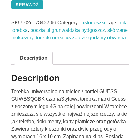
SPRAWDŹ
SKU:
02c173432f66
Category:
Listonoszki
Tags:
mk
torebka
,
poczta ul grunwaldzka bydgoszcz
,
skórzane
mokasyny
,
torebki nerki
,
us zabrze godziny otwarcia
Description
Description
Torebka uniwersalna na telefon / portfel GUESS
GUWBSQGBK czarnaStylowa torebka marki Guess
z tłoczonym logo 4G na całej powierzchni.W torebce
zmieszczą się wszystkie najważniejsze rzeczy, takie
jak telefon, dokumenty, karty płatnicze oraz gotówka.
Zawiera cztery kieszonki oraz dwie przegrody o
wymiarach 16 x 10 cm. Zapinana na klips. Posiada