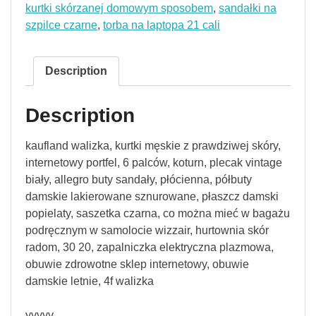
kurtki skórzanej domowym sposobem
,
sandałki na
szpilce czarne
,
torba na laptopa 21 cali
Description
Description
kaufland walizka, kurtki męskie z prawdziwej skóry,
internetowy portfel, 6 palców, koturn, plecak vintage
biały, allegro buty sandały, płócienna, półbuty
damskie lakierowane sznurowane, płaszcz damski
popielaty, saszetka czarna, co można mieć w bagażu
podręcznym w samolocie wizzair, hurtownia skór
radom, 30 20, zapalniczka elektryczna plazmowa,
obuwie zdrowotne sklep internetowy, obuwie
damskie letnie, 4f walizka
yyyyy