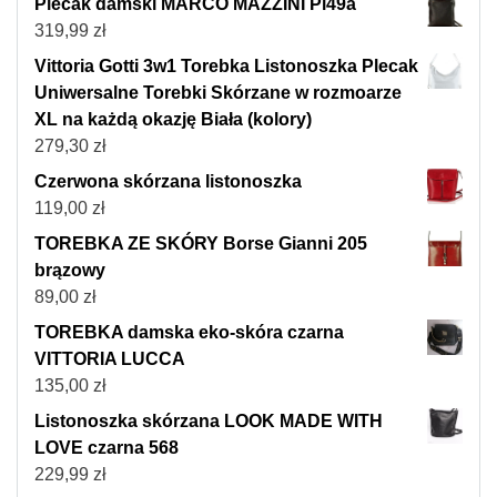
Plecak damski MARCO MAZZINI Pl49a
319,99
zł
Vittoria Gotti 3w1 Torebka Listonoszka Plecak
Uniwersalne Torebki Skórzane w rozmoarze
XL na każdą okazję Biała (kolory)
279,30
zł
Czerwona skórzana listonoszka
119,00
zł
TOREBKA ZE SKÓRY Borse Gianni 205
brązowy
89,00
zł
TOREBKA damska eko-skóra czarna
VITTORIA LUCCA
135,00
zł
Listonoszka skórzana LOOK MADE WITH
LOVE czarna 568
229,99
zł