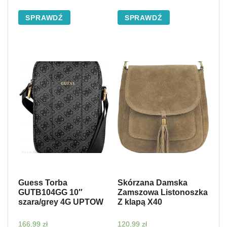
Zielona (kolory)
SPRAWDŹ
SPRAWDŹ
Guess Torba
Skórzana Damska
GUTB104GG 10″
Zamszowa Listonoszka
szara/grey 4G UPTOW
Z klapą X40
166,99
zł
120,99
zł