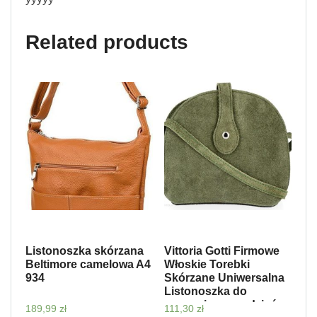
Related products
Listonoszka skórzana
Vittoria Gotti Firmowe
Beltimore camelowa A4
Włoskie Torebki
934
Skórzane Uniwersalna
Listonoszka do
noszenia na co dzień
189,99
zł
111,30
zł