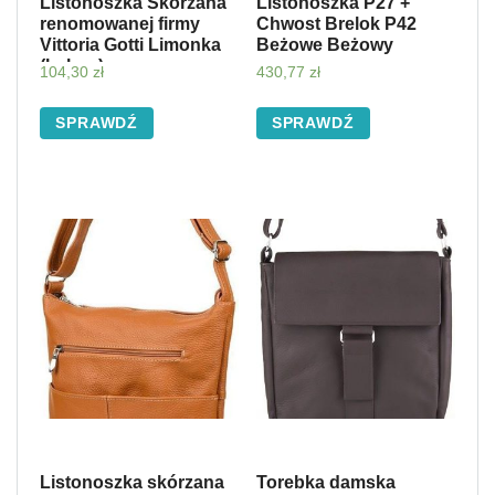
Listonoszka Skórzana
Listonoszka P27 +
renomowanej firmy
Chwost Brelok P42
Vittoria Gotti Limonka
Beżowe Beżowy
(kolory)
104,30
zł
430,77
zł
SPRAWDŹ
SPRAWDŹ
Listonoszka skórzana
Torebka damska