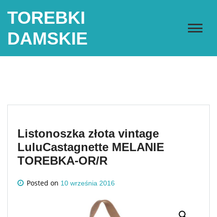
Skip
TOREBKI
to
content
DAMSKIE
Listonoszka złota vintage
LuluCastagnette MELANIE
TOREBKA-OR/R
Posted on
10 września 2016