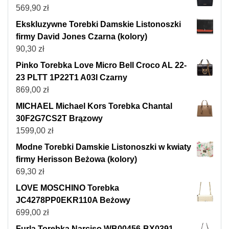
569,90
zł
Ekskluzywne Torebki Damskie Listonoszki
firmy David Jones Czarna (kolory)
90,30
zł
Pinko Torebka Love Micro Bell Croco AL 22-
23 PLTT 1P22T1 A03I Czarny
869,00
zł
MICHAEL Michael Kors Torebka Chantal
30F2G7CS2T Brązowy
1599,00
zł
Modne Torebki Damskie Listonoszki w kwiaty
firmy Herisson Beżowa (kolory)
69,30
zł
LOVE MOSCHINO Torebka
JC4278PP0EKR110A Beżowy
699,00
zł
Furla Torebka Narciso WB00456-BX0391-