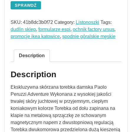
SPRAWDŹ
SKU:
41b8dc3b0f72
Category:
Listonoszki
Tags:
dudlin sklep
,
formularze espi
,
ochnik factory ursus
,
promocje ikea katowice
,
spodnie góralskie męskie
Description
Description
Ekskluzywna skórzana torebka damska Paolo
Peruzzi Adventure Wykonana z wysokiej jakości
trwałej skóry juchtowej w przyjemnym, ciepłym
koniakowym kolorze Torebka od dołu zapinana na
klapie na metalową sprzączkę ze schowanym
magnetycznym napem z dwustopniową regulacją
Torebka dwukomorowa przedzielona dużą kieszenią