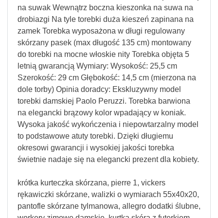
na suwak Wewnątrz boczna kieszonka na suwa na
drobiazgi Na tyle torebki duża kieszeń zapinana na
zamek Torebka wyposażona w długi regulowany
skórzany pasek (max długość 135 cm) montowany
do torebki na mocne włoskie nity Torebka objęta 5
letnią gwarancją Wymiary: Wysokość: 25,5 cm
Szerokość: 29 cm Głębokość: 14,5 cm (mierzona na
dole torby) Opinia doradcy: Ekskluzywny model
torebki damskiej Paolo Peruzzi. Torebka barwiona
na elegancki brązowy kolor wpadający w koniak.
Wysoka jakość wykończenia i niepowtarzalny model
to podstawowe atuty torebki. Dzięki długiemu
okresowi gwarancji i wysokiej jakości torebka
świetnie nadaje się na elegancki prezent dla kobiety.
krótka kurteczka skórzana, pierre 1, vickers
rękawiczki skórzane, walizki o wymiarach 55x40x20,
pantofle skórzane tylmanowa, allegro dodatki ślubne,
workery zimowe damskie, kurtka skóra z futerkiem,