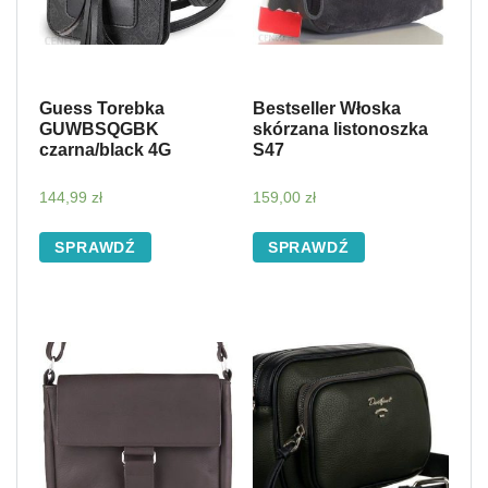
Guess Torebka
Bestseller Włoska
GUWBSQGBK
skórzana listonoszka
czarna/black 4G
S47
144,99
zł
159,00
zł
SPRAWDŹ
SPRAWDŹ