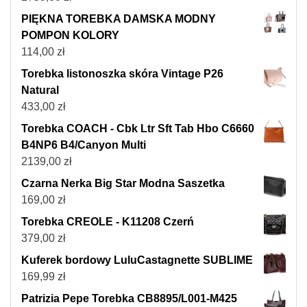
PIĘKNA TOREBKA DAMSKA MODNY
POMPON KOLORY
114,00
zł
Torebka listonoszka skóra Vintage P26
Natural
433,00
zł
Torebka COACH - Cbk Ltr Sft Tab Hbo C6660
B4NP6 B4/Canyon Multi
2139,00
zł
Czarna Nerka Big Star Modna Saszetka
169,00
zł
Torebka CREOLE - K11208 Czerń
379,00
zł
Kuferek bordowy LuluCastagnette SUBLIME
169,99
zł
Patrizia Pepe Torebka CB8895/L001-M425