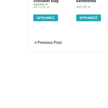
Shoulder Bag
karmelowa
82562 Czarny
2679,00
zł
449,00
zł
SPRAWDŹ
SPRAWDŹ
Previous Post