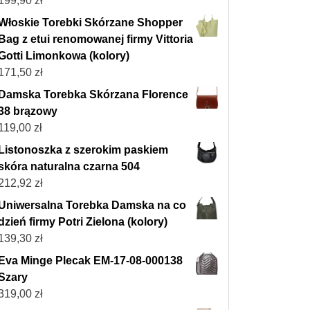
199,90
zł
Włoskie Torebki Skórzane Shopper
Bag z etui renomowanej firmy Vittoria
Gotti Limonkowa (kolory)
171,50
zł
Damska Torebka Skórzana Florence
38 brązowy
119,00
zł
Listonoszka z szerokim paskiem
skóra naturalna czarna 504
212,92
zł
Uniwersalna Torebka Damska na co
dzień firmy Potri Zielona (kolory)
139,30
zł
Eva Minge Plecak EM-17-08-000138
Szary
319,00
zł