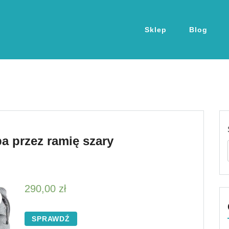
Sklep
Blog
 przez ramię szary
290,00
zł
SPRAWDŹ