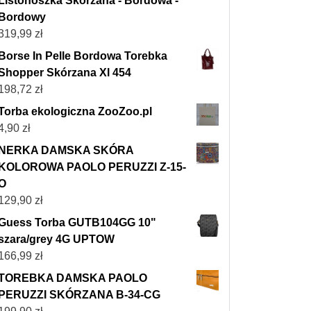
Listonoszka Skórzana - Bordowa -
Bordowy
319,99
zł
Borse In Pelle Bordowa Torebka
Shopper Skórzana Xl 454
198,72
zł
Torba ekologiczna ZooZoo.pl
4,90
zł
NERKA DAMSKA SKÓRA
KOLOROWA PAOLO PERUZZI Z-15-
O
129,90
zł
Guess Torba GUTB104GG 10"
szara/grey 4G UPTOW
166,99
zł
TOREBKA DAMSKA PAOLO
PERUZZI SKÓRZANA B-34-CG