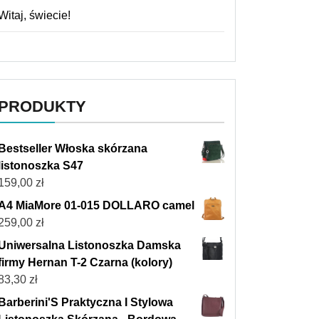
Witaj, świecie!
PRODUKTY
Bestseller Włoska skórzana
listonoszka S47
159,00
zł
A4 MiaMore 01-015 DOLLARO camel
259,00
zł
Uniwersalna Listonoszka Damska
firmy Hernan T-2 Czarna (kolory)
83,30
zł
Barberini'S Praktyczna I Stylowa