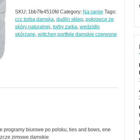
SKU:
1bb7fe4510fd
Category:
Na ramię
Tags:
ccc torba damska
,
dudlin sklep
,
pokrowce ze
skóry naturalnej
,
torby zarka
,
wędzidło
skórzane
,
wittchen portfele damskie czerwone
e programy biurowe po polsku, ties and bows, ene
łaszcze zimowe damskie