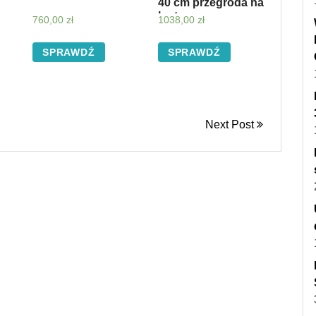
40 cm przegroda na
laptopa cognac
760,00
zł
1038,00
zł
SPRAWDŹ
SPRAWDŹ
Next Post