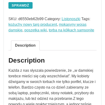
SPRAWDŹ
SKU:
d6550eb62b99
Category:
Listonoszki
Tags:
kożuchy nowy targ producent
,
mokasyny wojas
damskie
,
poszetka wiki
,
torba na kółkach samsonite
Description
Description
Każda z nas słyszała powiedzenie, że ,,w damskiej
torebce mieści się cały wszechświat”. My kobiety
dźwigamy w swoich torbach nie tylko portfel, klucze i
telefon. Bardzo często na co dzień zabieramy ze
sobą laptop, podręczniki, stosy notatek, przybory do
makijażu, lub też odzież na przebranie.Z tego
powodu o wiele praktyczniejszym, a jednocześnie