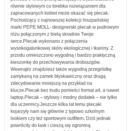
równie stylowym co torebka rozwiązaniem dla
zapracowanych kobiet może okazać się plecak.
Pochodzący z najnowszej kolekcji hiszpańskiej
marki PEPE MOLL- designerski plecak w pudrowym
różu połączonym z bielą skradnie Twoje
serce.Plecak wykonano z połączenia
wysokogatunkowej skóry ekologicznej i tkaniny. Z
przodu umieszczono wygodną i bardzo praktyczną
kieszonkę do przechowywania drobiazgów.
Wewnątrz znajdziesz także wygodną przegródkę
zamykaną na zamek błyskawiczny oraz drugą
zdecydowanie mniejszą na przykład na
klucze.Plecak bez trudu pomieści format a4, a nawet
laptop.Plecak – stylowy i modny dodatek – nie tylko
dla uczennicy.Jeszcze kilka lat temu plecaki
kojarzyły nam się głównie z typowo szkolnym
lookiem czy też sportowym outfitem. Dziś jednak
powróciły do łask i cieszą się ogromną