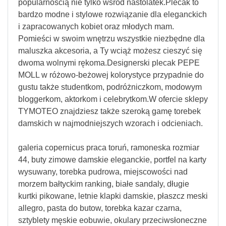
popularnością nie tylko wśród nastolatek.Plecak to
bardzo modne i stylowe rozwiązanie dla eleganckich
i zapracowanych kobiet oraz młodych mam.
Pomieści w swoim wnętrzu wszystkie niezbędne dla
maluszka akcesoria, a Ty wciąż możesz cieszyć się
dwoma wolnymi rękoma.Designerski plecak PEPE
MOLL w różowo-beżowej kolorystyce przypadnie do
gustu także studentkom, podróżniczkom, modowym
bloggerkom, aktorkom i celebrytkom.W ofercie sklepy
TYMOTEO znajdziesz także szeroką gamę torebek
damskich w najmodniejszych wzorach i odcieniach.
galeria copernicus praca toruń, ramoneska rozmiar
44, buty zimowe damskie eleganckie, portfel na karty
wysuwany, torebka pudrowa, miejscowości nad
morzem bałtyckim ranking, białe sandaly, długie
kurtki pikowane, letnie klapki damskie, płaszcz meski
allegro, pasta do butow, torebka kazar czarna,
sztyblety męskie eobuwie, okulary przeciwsłoneczne