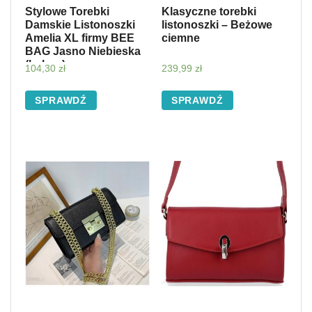
Stylowe Torebki
Klasyczne torebki
Damskie Listonoszki
listonoszki – Beżowe
Amelia XL firmy BEE
ciemne
BAG Jasno Niebieska
(kolory)
104,30
zł
239,99
zł
SPRAWDŹ
SPRAWDŹ